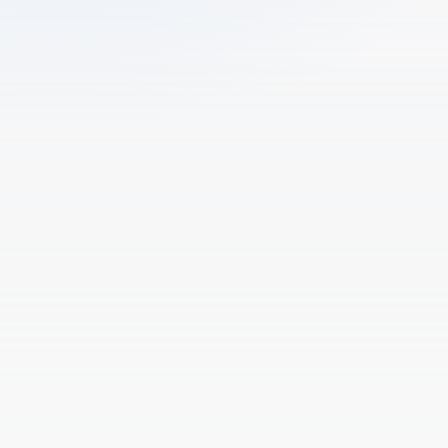
Kommen Sie für ein Erstgespräch nach
01
Neubiberg?
Was kostet eine Website für ein Unternehmen in
02
Neubiberg?
Wie schnell ist eine Website live?
03
Müssen wir technisches Wissen mitbringen?
04